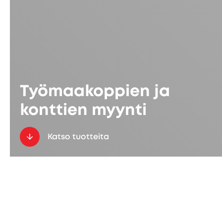
Työmaakoppien ja
konttien myynti
Katso tuotteita
Tarjoamme myyntiin erilaisia
työmaakoppeja, moduuli- ja