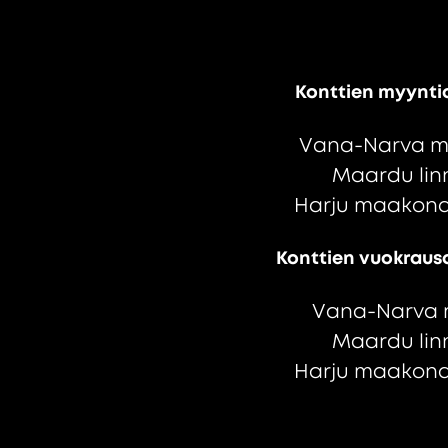
Konttien myynti
Vana-Narva m
Maardu linn
Harju maakond,
Konttien vuokraus
Vana-Narva 
Maardu linn
Harju maakond,