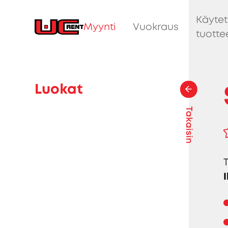
Käytet
Myynti
Vuokraus
tuotte
Luokat
Takaisin