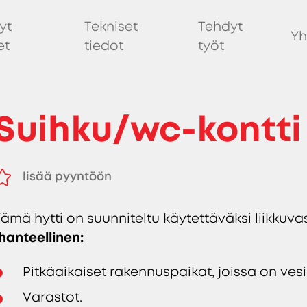
yt
Tekniset
Tehdyt
Yh
et
tiedot
työt
Suihku/wc-kontti 
lisää pyyntöön
poistaa pyynnöstä
Tämä hytti on suunniteltu käytettäväksi liikkuv
Ihanteellinen:
Pitkäaikaiset rakennuspaikat, joissa on vesi
Varastot.