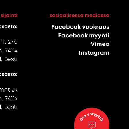
sijainti
sosiaalisessa mediassa
osasto:
Facebook vuokraus
Facebook myynti
nt 27b
Vimeo
, 74114
Instagram
 Eesti
osasto:
mnt 29
, 74114
 Eesti