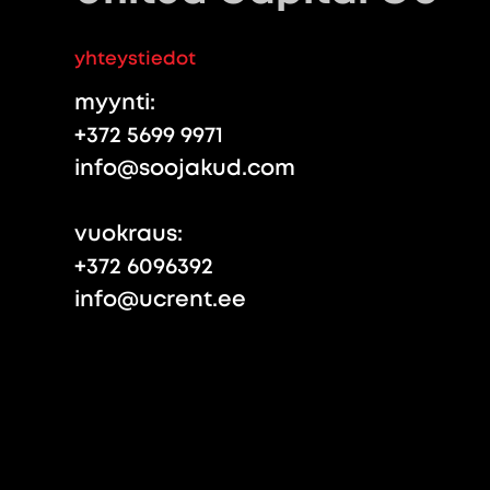
yhteystiedot
myynti:
+372 5699 9971
info@soojakud.com
vuokraus:
+372 6096392
info@ucrent.ee