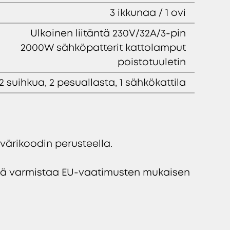
3 ikkunaa / 1 ovi
Ulkoinen liitäntä 230V/32A/3-pin
2000W sähköpatterit kattolamput
poistotuuletin
 2 suihkua, 2 pesuallasta, 1 sähkökattila
värikoodin perusteella.
kä varmistaa EU-vaatimusten mukaisen