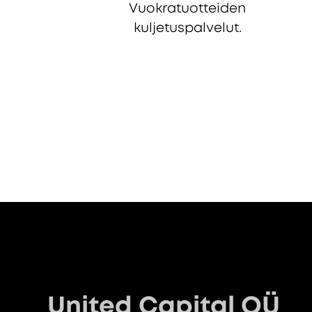
Vuokratuotteiden
kuljetuspalvelut.
United Capital OÜ