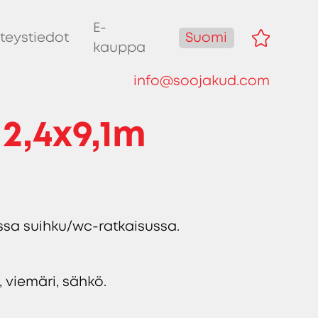
E-
Suomi
teystiedot
kauppa
info@soojakud.com
2,4x9,1m
assa suihku/wc-ratkaisussa.
, viemäri, sähkö.