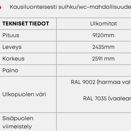
Kausiluonteisesti suihku/wc-mahdollisuud
TEKNISET TIEDOT
Ulkomitat
Pituus
9120mm
Leveys
2435mm
Korkeus
2591 mm
Paino
RAL 9002 (harmaa valk
Ulkopuolen väri
RAL 7035 (vaalea
Sisäpuolen
viimeistely