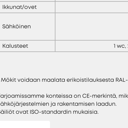
Ikkunat/ovet
Sähköinen
Kalusteet
1 wc,
* Mökit voidaan maalata erikoistilauksesta RAL-
Tarjoamissamme konteissa on CE-merkintä, mi
sähköjärjestelmien ja rakentamisen laadun.
Säiliöt ovat ISO-standardin mukaisia.