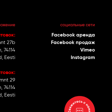
ложение
социальные сети
товок:
Facebook аренда
nt 27b
Facebook продаж
, 74114
Vimeo
, Eesti
Instagram
товок:
mnt 29
, 74114
, Eesti