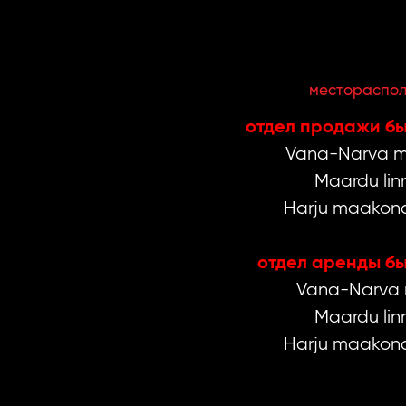
местораспо
oтдел продажи бы
Vana-Narva m
Maardu linn
Harju maakond
oтдел аренды бы
Vana-Narva 
Maardu linn
Harju maakond